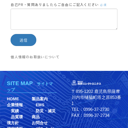
自己PR・質問ありましたらご自由にご記入ください
必須
個人情報のお取扱いについて
SITE MAP
サイトマ
ップ
〒895-1202 鹿児島県薩摩
川内市樋脇町塔之原853番
HOME
製品案内
1
企業情報
EMS
TEL：0996-37-2730
実績
防災・減災
FAX：0996-37-2734
品質環
商品
境方針
お問合せ