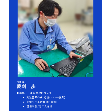
技術課
菱刈 歩
◆職場・仕事の内容について
実装図面作成,確認(2DCAD使用)
見積もり工数算出(1基板)
現場改善/治工具作成