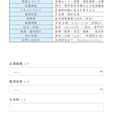
研修について
各種セミナー受講・通信教育・必要な資
応募資格
短大・専門学校卒業および技術職経験者
スキルについて
技術的知識と能力を有する方
雇用形態
正社員・契約社員
勤務地
鹿児島県薩摩川内市（本社）
勤務時間
平常 日勤：8:00～17:00（休憩1H）／夜勤
給与・年収
高卒：168,000円～／短大・専門学校卒：17
待遇・福利厚生
保険（雇用・労災・健康）・厚生年金・
休日休暇
週休二日制（土日）／年間休日 約117日
お問い合わせ
採用担当まで TEL0996-37-2730
応募職種
必須
雇用形態
必須
お名前
必須