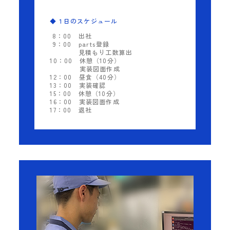
◆１日のスケジュール
8：00
出社
9：00
parts登録
見積もり工数算出
10：00
休憩（10分）
実装図面作成
12：00
昼食（40分）
13：00
実装確認
15：00
休憩（10分）
16：00
実装図面作成
17：00
退社