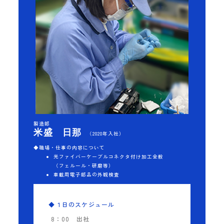
製造部
米盛 日那
（2020年入社）
◆職場・仕事の内容について
光ファイバーケーブルコネクタ付け加工全般
（フェルール・研磨等）
車載用電子部品の外観検査
◆１日のスケジュール
8：00
出社