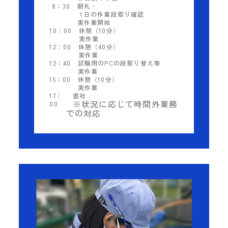
8：30
朝礼・
１日の作業段取り確認
実作業開始
10：00
休憩（10分）
実作業
12：00
休憩（40分）
実作業
12：40
試験用のPCの段取り替え等
実作業
15：00
休憩（10分）
実作業
17：
退社
※状況に応じて時間外業務
00
での対応