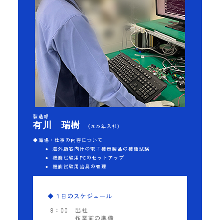
製造部
有川 瑞樹
（2023年入社）
◆職場・仕事の内容について
海外顧客向けの電子機器製品の機能試験
機能試験用PCのセットアップ
機能試験用治具の管理
◆１日のスケジュール
8：00
出社
作業前の準備