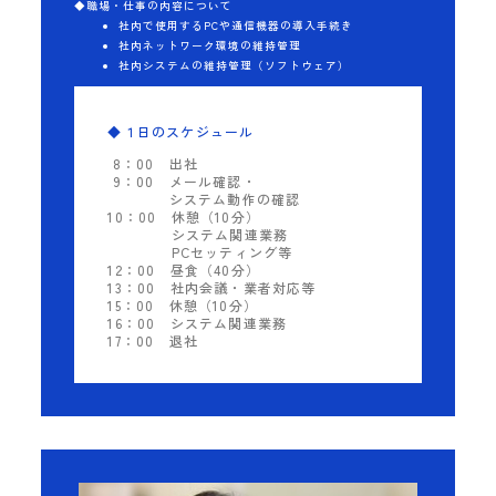
◆職場・仕事の内容について
社内で使用するPCや通信機器の導入手続き
社内ネットワーク環境の維持管理
社内システムの維持管理（ソフトウェア）
◆１日のスケジュール
8：00
出社
9：00
メール確認・
システム動作の確認
10：00
休憩（10分）
システム関連業務
PCセッティング等
12：00
昼食（40分）
13：00
社内会議・業者対応等
15：00
休憩（10分）
16：00
システム関連業務
17：00
退社